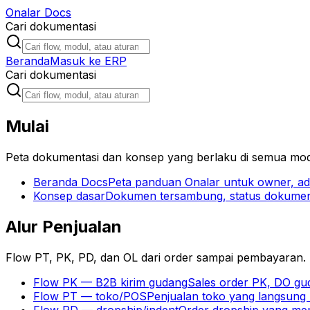
Onalar
Docs
Cari dokumentasi
Beranda
Masuk ke ERP
Cari dokumentasi
Mulai
Peta dokumentasi dan konsep yang berlaku di semua mod
Beranda Docs
Peta panduan Onalar untuk owner, ad
Konsep dasar
Dokumen tersambung, status dokumen
Alur Penjualan
Flow PT, PK, PD, dan OL dari order sampai pembayaran.
Flow PK — B2B kirim gudang
Sales order PK, DO gud
Flow PT — toko/POS
Penjualan toko yang langsung 
Flow PD — dropship/indent
Order dropship yang mem