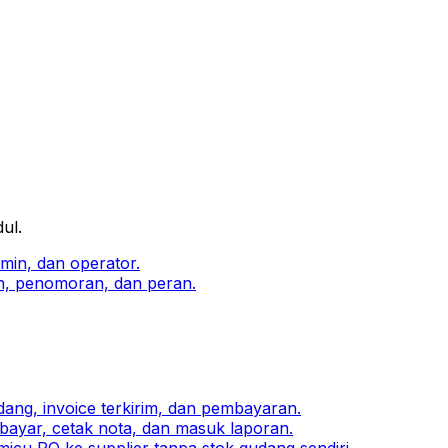
ul.
min, dan operator.
, penomoran, dan peran.
ang, invoice terkirim, dan pembayaran.
bayar, cetak nota, dan masuk laporan.
icu PO ke supplier tanpa stok gudang sendiri.