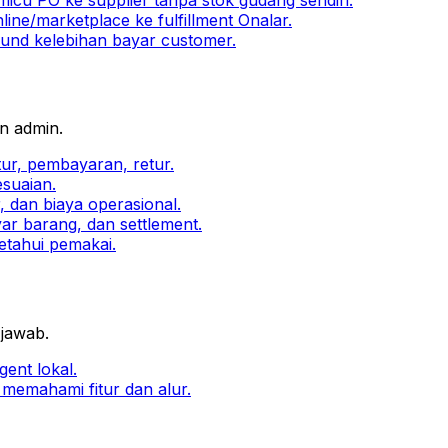
ine/marketplace ke fulfillment Onalar.
efund kelebihan bayar customer.
an admin.
ur, pembayaran, retur.
esuaian.
 dan biaya operasional.
ar barang, dan settlement.
etahui pemakai.
jawab.
ent lokal.
memahami fitur dan alur.