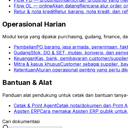
Flow OL — online
Akan datang
Rencana alur order onl
Retur & nota kredit
Retur barang, nota kredit, dan r
Operasional Harian
Modul kerja yang dipakai purchasing, gudang, finance, d
Pembelian
PO barang, jasa armada, penerimaan, fakt
Gudang
Stok, DO & SET, mutasi, konversi, dan peny
Keuangan
Kas, bank, pembayaran customer/supplier,
Mitra & kasus khusus
Customer sebagai supplier, bay
Ketentuan
Aturan operasional penting yang perlu dik
Bantuan & Alat
Panduan alat pendukung untuk cetak dan bantuan tanya-
Cetak & Print Agent
Cetak nota/dokumen dan Print Ag
Asisten ERP
Cara memakai Asisten ERP publik untuk 
Cari dokumentasi