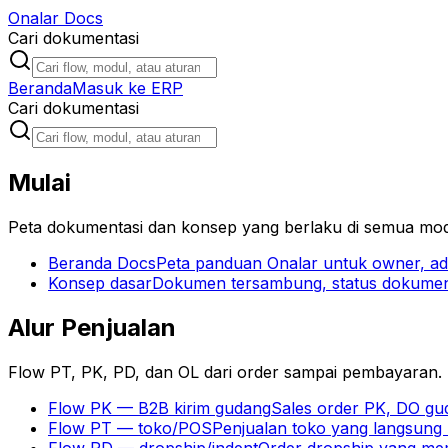
Onalar
Docs
Cari dokumentasi
Beranda
Masuk ke ERP
Cari dokumentasi
Mulai
Peta dokumentasi dan konsep yang berlaku di semua mod
Beranda Docs
Peta panduan Onalar untuk owner, ad
Konsep dasar
Dokumen tersambung, status dokumen
Alur Penjualan
Flow PT, PK, PD, dan OL dari order sampai pembayaran.
Flow PK — B2B kirim gudang
Sales order PK, DO gud
Flow PT — toko/POS
Penjualan toko yang langsung 
Flow PD — dropship/indent
Order dropship yang mem