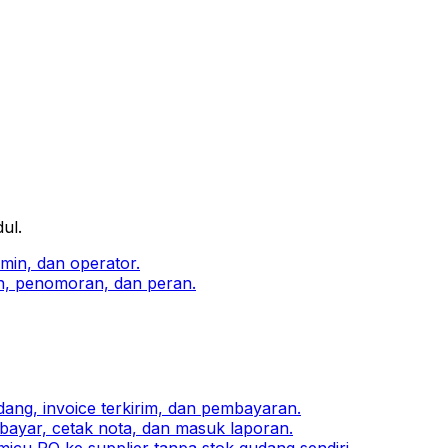
ul.
min, dan operator.
, penomoran, dan peran.
ang, invoice terkirim, dan pembayaran.
bayar, cetak nota, dan masuk laporan.
icu PO ke supplier tanpa stok gudang sendiri.