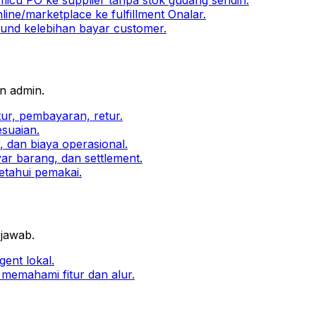
ine/marketplace ke fulfillment Onalar.
efund kelebihan bayar customer.
an admin.
ur, pembayaran, retur.
esuaian.
 dan biaya operasional.
ar barang, dan settlement.
etahui pemakai.
jawab.
ent lokal.
memahami fitur dan alur.