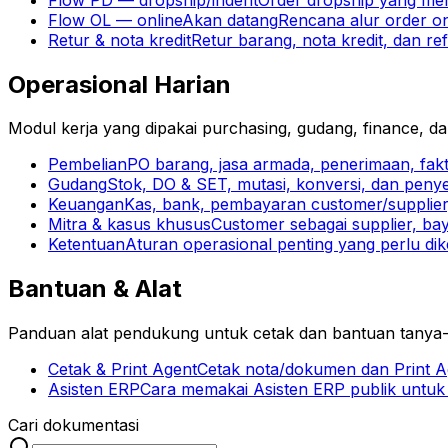
Flow OL — online
Akan datang
Rencana alur order onl
Retur & nota kredit
Retur barang, nota kredit, dan r
Operasional Harian
Modul kerja yang dipakai purchasing, gudang, finance, d
Pembelian
PO barang, jasa armada, penerimaan, fakt
Gudang
Stok, DO & SET, mutasi, konversi, dan peny
Keuangan
Kas, bank, pembayaran customer/supplier,
Mitra & kasus khusus
Customer sebagai supplier, bay
Ketentuan
Aturan operasional penting yang perlu dik
Bantuan & Alat
Panduan alat pendukung untuk cetak dan bantuan tanya-
Cetak & Print Agent
Cetak nota/dokumen dan Print Ag
Asisten ERP
Cara memakai Asisten ERP publik untuk 
Cari dokumentasi