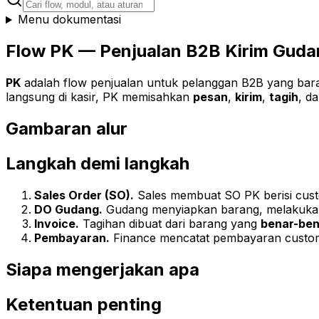
Menu dokumentasi
Flow PK — Penjualan B2B Kirim Gud
PK
adalah flow penjualan untuk pelanggan B2B yang ba
langsung di kasir, PK memisahkan
pesan
,
kirim
,
tagih
, d
Gambaran alur
Langkah demi langkah
Sales Order (SO).
Sales membuat SO PK berisi custo
DO Gudang.
Gudang menyiapkan barang, melakuka
Invoice.
Tagihan dibuat dari barang yang
benar-ben
Pembayaran.
Finance mencatat pembayaran customer
Siapa mengerjakan apa
Ketentuan penting