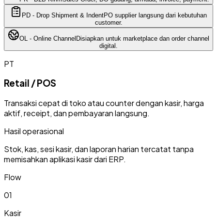
PD
-
Drop Shipment & Indent
PO supplier langsung dari kebutuhan
customer.
OL
-
Online Channel
Disiapkan untuk marketplace dan order channel
digital.
PT
Retail / POS
Transaksi cepat di toko atau counter dengan kasir, harga
aktif, receipt, dan pembayaran langsung.
Hasil operasional
Stok, kas, sesi kasir, dan laporan harian tercatat tanpa
memisahkan aplikasi kasir dari ERP.
Flow
0
1
Kasir