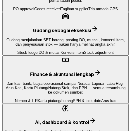
pemantauan posisi.
PO approval
Goods received
Tagihan supplier
Trip armada GPS
Gudang sebagai eksekusi
Gudang menjalankan SET barang, posting DO, mutasi, konversi item,
dan penyesuaian stok — bukan hanya melihat angka akhir.
Stock ledger
DO & mutasi
Konversi item
Stock adjustment
Finance & akuntansi lengkap
Dari kas, bank, biaya operasional sampai Neraca, Laporan Laba-Rugi,
Arus Kas, Kartu Piutang/Hutang/Stok, dan PPN — semua tersambung
ke dokumen sumber.
Neraca & L-R
Kartu piutang/hutang
PPN & lock date
Arus kas
AI, dashboard & kontrol