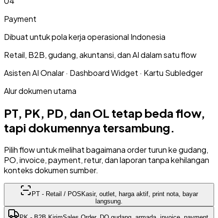
0
4
Payment
Dibuat untuk pola kerja operasional Indonesia
Retail, B2B, gudang, akuntansi, dan AI dalam satu flow
Asisten AI Onalar · Dashboard Widget · Kartu Subledger
Alur dokumen utama
PT, PK, PD, dan OL tetap beda flow,
tapi dokumennya tersambung.
Pilih flow untuk melihat bagaimana order turun ke gudang,
PO, invoice, payment, retur, dan laporan tanpa kehilangan
konteks dokumen sumber.
PT
-
Retail / POS
Kasir, outlet, harga aktif, print nota, bayar
langsung.
PK
-
B2B Kirim
Sales Order, DO gudang, armada, invoice, payment.