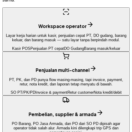
Workspace operator
Layar kerja harian untuk kasir, penjualan cepat PT, DO gudang, barang
keluar, dan barang masuk — satu layar tanpa berpindah modul.
Kasir POS
Penjualan PT cepat
DO Gudang
Barang masuk/keluar
Penjualan multi-channel
PT, PK, dan PD punya flow masing-masing, tapi invoice, payment,
retur, nota kredit, dan laporan tetap menyatu di bawah.
SO PT/PK/PD
Invoice & payment
Retur customer
Nota kredit/debit
Pembelian, supplier & armada
PO Barang, PO Jasa Armada, dan PO dari SO PD dipisah agar
operator tidak salah alur. Armada kini dilengkapi trip GPS dan