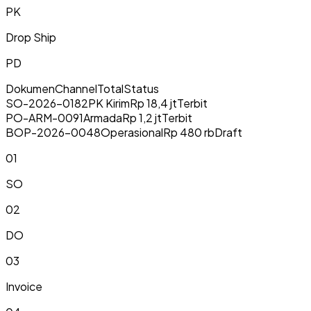
PK
Drop Ship
PD
Dokumen
Channel
Total
Status
SO-2026-0182
PK Kirim
Rp 18,4 jt
Terbit
PO-ARM-0091
Armada
Rp 1,2 jt
Terbit
BOP-2026-0048
Operasional
Rp 480 rb
Draft
0
1
SO
0
2
DO
0
3
Invoice