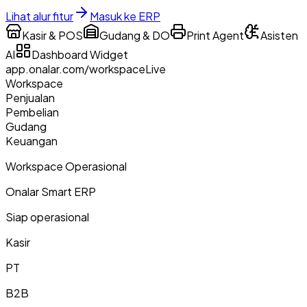
Lihat alur fitur
Masuk ke ERP
Kasir & POS
Gudang & DO
Print Agent
Asisten
AI
Dashboard Widget
app.onalar.com/workspace
Live
Workspace
Penjualan
Pembelian
Gudang
Keuangan
Workspace Operasional
Onalar Smart ERP
Siap operasional
Kasir
PT
B2B