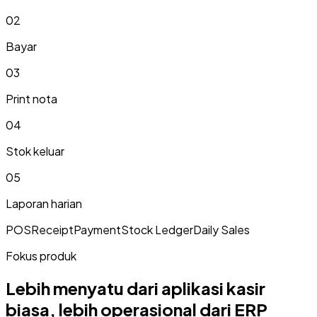
0
2
Bayar
0
3
Print nota
0
4
Stok keluar
0
5
Laporan harian
POS
Receipt
Payment
Stock Ledger
Daily Sales
Fokus produk
Lebih menyatu dari aplikasi kasir
biasa, lebih operasional dari ERP